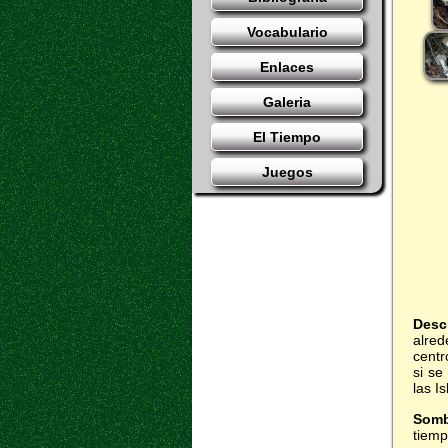
Vocabulario
Enlaces
Galeria
El Tiempo
Juegos
Desc
alred
centr
si se
las I
Somb
tiemp