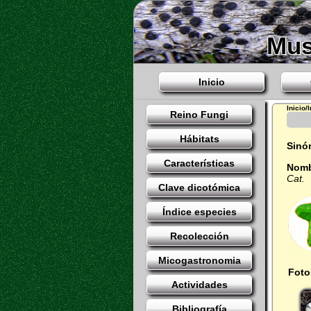
Mus
Inicio
Inicio/
Reino Fungi
Hábitats
Sinó
Características
Nomb
Cat.
Clave dicotómica
Índice especies
Recolección
Micogastronomia
Foto
Actividades
Bibliografía