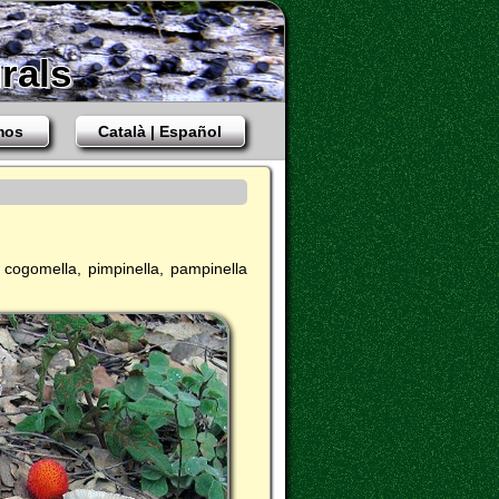
rals
mos
Català | Español
, cogomella, pimpinella, pampinella