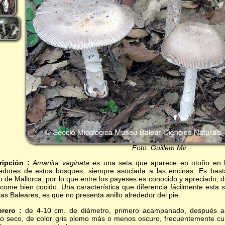
Foto: Guillem Mir
ripción :
Amanita vaginata
es una seta que aparece en otoño en l
edores de estos bosques, siempre asociada a las encinas. Es bast
o de Mallorca, por lo que entre los payeses es conocido y apreciado,
 come bien cocido. Una característica que diferencia fácilmente esta
slas Baleares, es que no presenta anillo alrededor del pie.
rero :
de 4-10 cm. de diámetro, primero acampanado, después abie
o seco, de color gris plomo más o menos oscuro, frecuentemente cubi