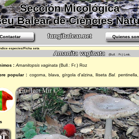
Sección Micológica
eu Balear de Ciències Natu
fungibalear.net
Contactar
Quienes so
Indice especies/Ficha seta
Amanita vaginata
(Bull. : Fr.) Lmk.
nimos :
Amanitopsis vaginata
(Bull.: Fr.) Roz
re popular :
cogoma, blava, gírgola d'alzina, lliseta
Bal.
pentinella
s