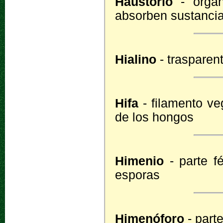
Haustorio
- órgan
absorben sustanci
Hialino
- trasparent
Hifa
- filamento ve
de los hongos
Himenio
- parte f
esporas
Himenóforo
- part