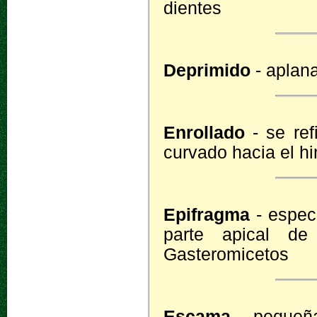
dientes
Deprimido
- aplana
Enrollado
- se ref
curvado hacia el h
Epifragma
- espec
parte apical de
Gasteromicetos
Escama
- pequeña