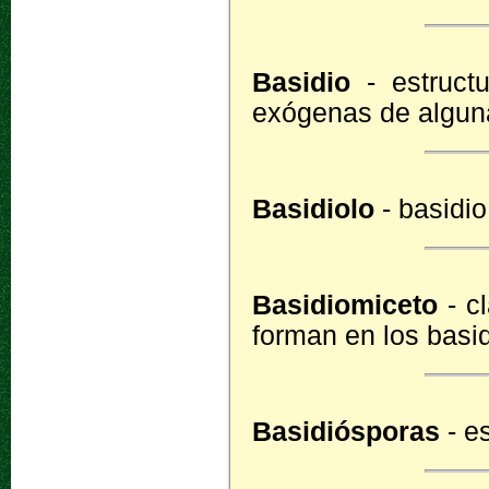
Basidio
- estruct
exógenas de algun
Basidiolo
- basidio
Basidiomiceto
- c
forman en los basi
Basidiósporas
- e