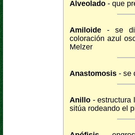
Alveolado
- que pr
Amiloide
- se di
coloración azul os
Melzer
Anastomosis
- se 
Anillo
- estructura 
sitúa rodeando el 
Apófisis
- engros