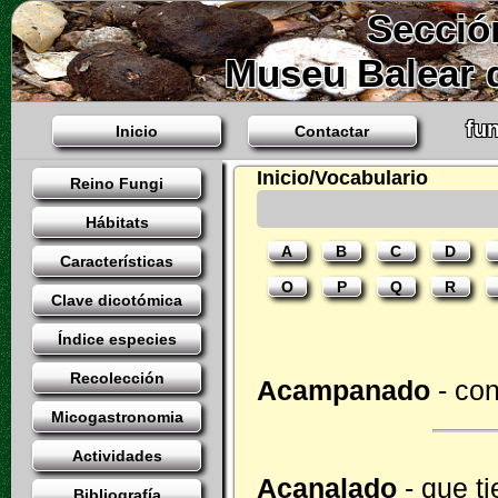
Secció
Museu Balear d
fun
Inicio
Contactar
Inicio/Vocabulario
Reino Fungi
Hábitats
A
B
C
D
Características
O
P
Q
R
Clave dicotómica
Índice especies
Recolección
Acampanado
- co
Micogastronomia
Actividades
Acanalado
- que t
Bibliografía