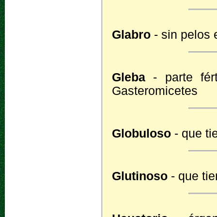
Glabro
- sin pelos 
Gleba
- parte fér
Gasteromicetes
Globuloso
- que ti
Glutinoso
- que ti