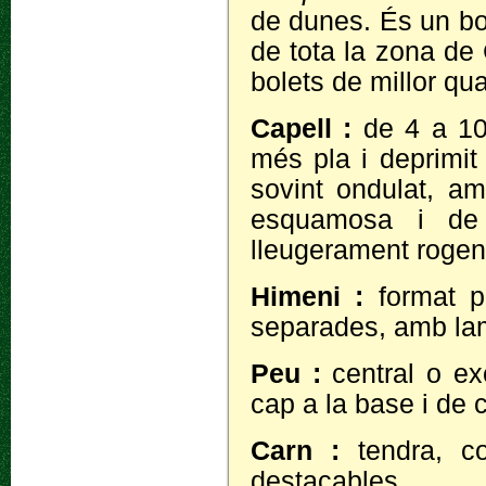
de dunes. És un bo
de tota la zona de 
bolets de millor qu
Capell :
de 4 a 10
més pla i deprimit 
sovint ondulat, am
esquamosa i de 
lleugerament rogen
Himeni :
format p
separades, amb lam
Peu :
central o ex
cap a la base i de 
Carn :
tendra, 
destacables.