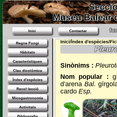
Secció
Museu Balear d
fun
Inici
Contactar
Inici/Ìndex d'espècies/Fi
Regne Fungi
Pleuro
Hàbitats
Característiques
Sinònims :
Pleurot
Clau dicotòmica
Nom popular :
g
Índex d'espècies
d'arena
Bal.
gírgol
Recol·lecció
cardo
Esp.
Micogastronomia
Activitats
Bibliografia