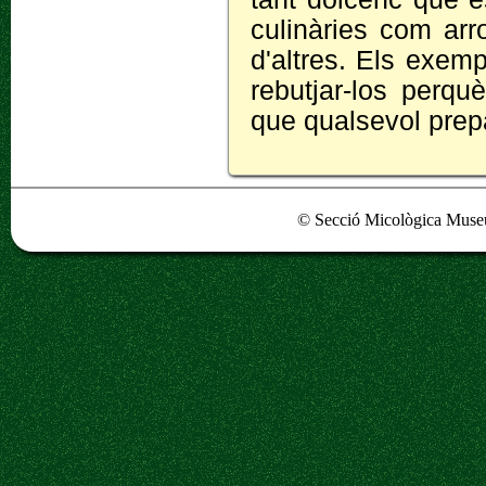
culinàries com arr
d'altres. Els exem
rebutjar-los perqu
que qualsevol prep
© Secció Micològica Museu