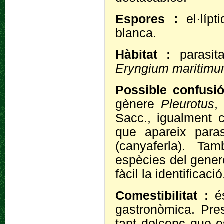
Espores :
el·lí
blanca.
Hàbitat :
parasi
Eryngium maritim
Possible confusi
gènere
Pleurotus
,
Sacc., igualment 
que apareix para
(canyaferla). T
espècies del gene
fàcil la identificació
Comestibilitat :
é
gastronòmica. Pr
tant dolcenc que e