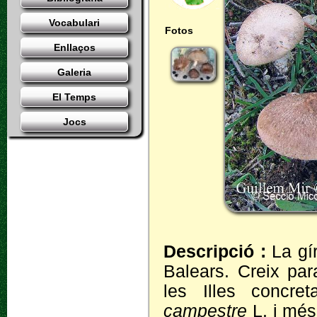
Vocabulari
Fotos
Enllaços
Galeria
El Temps
Jocs
Descripció :
La gí
Balears. Creix par
les Illes concre
campestre
L. i mé