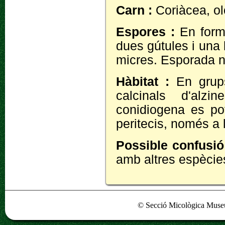
Carn :
Coriàcea, ol
Espores :
En form
dues gútules i una 
micres. Esporada n
Hàbitat :
En grup
calcinals d'alz
conidiogena es pot
peritecis, només a 
Possible confusió
amb altres espècie
© Secció Micològica Museu