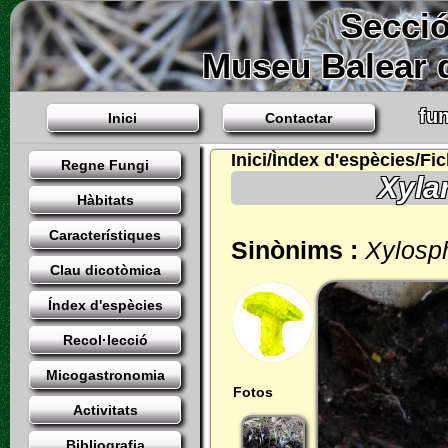
Secció
Museu Balear d
fun
Inici
Contactar
Inici/Ìndex d'espècies/Fi
Regne Fungi
Xyla
Hàbitats
Característiques
Sinònims :
Xylosp
Clau dicotòmica
Índex d'espècies
Recol·lecció
Micogastronomia
Fotos
Activitats
Bibliografia