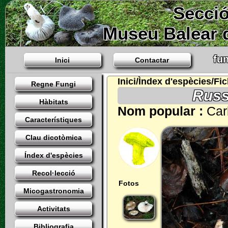
Secció
Museu Balear d
fun
Inici
Contactar
Inici/Ìndex d'espècies/Fi
Regne Fungi
Russ
Hàbitats
Nom popular :
Car
Característiques
Clau dicotòmica
Índex d'espècies
Recol·lecció
Fotos
Micogastronomia
Activitats
Bibliografia