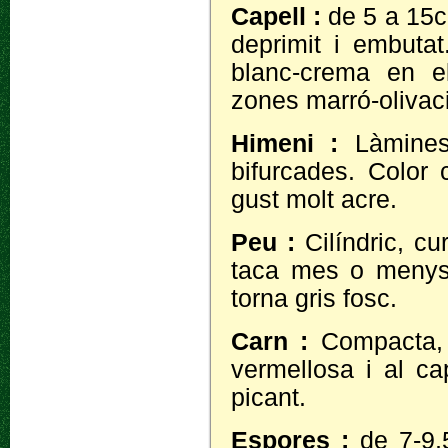
Capell :
de 5 a 15c
deprimit i embutat.
blanc-crema en e
zones marró-olivaci
Himeni :
Làmines
bifurcades. Color
gust molt acre.
Peu :
Cilíndric, c
taca mes o menys 
torna gris fosc.
Carn :
Compacta, 
vermellosa i al ca
picant.
Espores :
de 7-9,